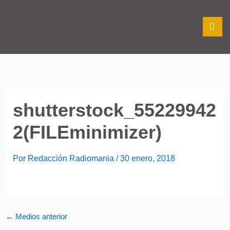
Ir
al
contenido
shutterstock_55229942
2(FILEminimizer)
Por
Redacción Radiomania
/
30 enero, 2018
←
Medios anterior