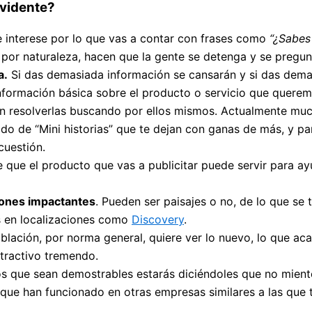
evidente?
e interese por lo que vas a contar con frases como
“¿Sabes
, por naturaleza, hacen que la gente se detenga y se pregun
a.
Si das demasiada información se cansarán y si das dema
nformación básica sobre el producto o servicio que querem
ran resolverlas buscando por ellos mismos. Actualmente m
do de “Mini historias” que te dejan con ganas de más, y p
cuestión.
 que el producto que vas a publicitar puede servir para ayu
iones impactantes
. Pueden ser paisajes o no, de lo que se 
s en localizaciones como
Discovery
.
oblación, por norma general, quiere ver lo nuevo, lo que aca
atractivo tremendo.
os que sean demostrables estarás diciéndoles que no miente
que han funcionado en otras empresas similares a las que t