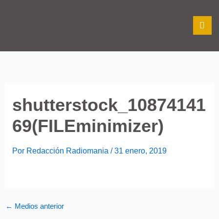
Ir
al
contenido
shutterstock_10874141
69(FILEminimizer)
Por
Redacción Radiomania
/
31 enero, 2019
←
Medios anterior