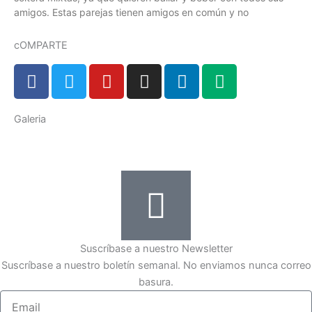
amigos. Estas parejas tienen amigos en común y no
cOMPARTE
F
T
Y
I
L
M
a
w
o
n
i
e
c
i
u
s
n
d
Galeria
e
t
t
t
k
i
b
t
u
a
e
u
o
e
b
g
d
m
o
r
e
r
i
k
a
n
m
-
i
n
Suscríbase a nuestro Newsletter
Suscríbase a nuestro boletín semanal. No enviamos nunca correo
basura.
Email