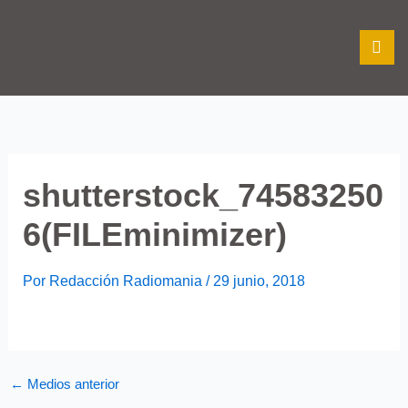
Ir
al
contenido
shutterstock_74583250
6(FILEminimizer)
Por
Redacción Radiomania
/
29 junio, 2018
←
Medios anterior