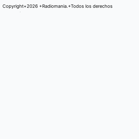
Copyright+2026 +Radiomania.+Todos los derechos
reservados
¿No tienes suficiente?
Suscríbase para recibir novedades
Name
Email
suscríbete